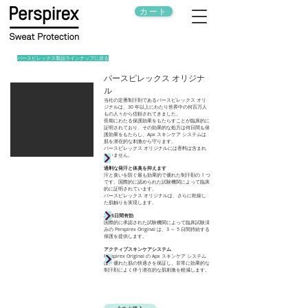
カート
パースピレックス製品ラインナップに戻る
パースピレックス オリジナ
ル
当社の定番制汗剤であるパースピレックス オリ
ジナルは、30 年以上にわたり世界中の何百万人
もの人々から信頼されてきました。
長期にわたる保護効果をもたらすことが臨床的に
証明されており、その効果的な処方は何日間も保
護効果をもたらし、Apx スキンケア システムは
肌を潜在的な刺激から守ります。
パースピレックス オリジナルには香料は含まれ
ていません。
過剰な発汗と体臭を抑えます
汗と臭いを防ぐ最も効果的で優れた制汗剤の 1 つ
です。国際的に認められた試験機関によって臨床
的に証明されています。
パースピレックス オリジナルは、さらに乾燥し
た肌触りを実現します。
3～5日間有効
国際的に承認された試験機関によって臨床試験済
みの Perspirex Original は、3 ～ 5 日間持続する
保護を提供します。
アクティブスキンケアシステム
Perspirex Original の Apx スキンケア システム
は、優れた肌の快適さを保証し、非常に効果的な
制汗剤によく伴う潜在的な肌刺激を軽減します。